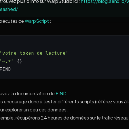
rouvez plus d’info sur WarpStudio ici :
https://blog.senx.io/
leashed/
exécutez ce
WarpScript
:
'votre token de lecture'
'~.*'
 {} 
FIND
uvez la documentation de
FIND
.
us encourage donc à tester différents scripts (référez vous à
our explorer un peu ces données.
xemple, récupérons 24 heures de données sur le trafic réseau 