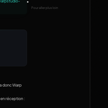
warpstudio-
Pour aller plus loin
 la donc Warp
en réception :