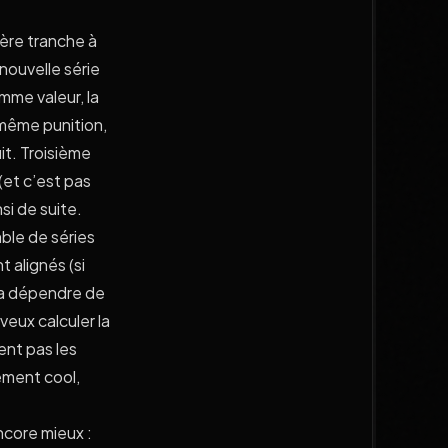
ère tranche à
 nouvelle série
mme valeur, la
 même punition,
it. Troisième
 (et c’est pas
si de suite.
mble de séries
 alignés (si
 va dépendre de
veux calculer la
nt pas les
ement cool,
ncore mieux :