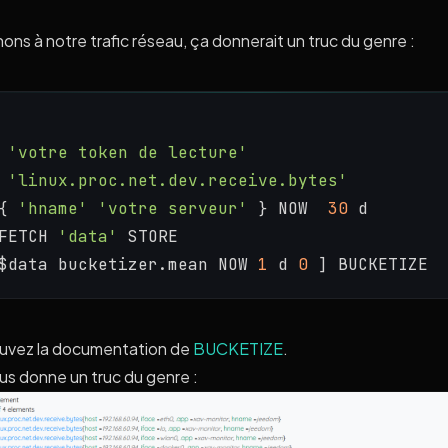
ns à notre trafic réseau, ça donnerait un truc du genre :
'votre token de lecture'
'linux.proc.net.dev.receive.bytes'
{ 
'hname'
'votre serveur'
 } NOW  
30
 d
FETCH 
'data'
 STORE
$data bucketizer.mean NOW 
1
 d 
0
 ] BUCKETIZE
uvez la documentation de
BUCKETIZE
.
us donne un truc du genre :