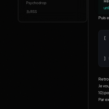
Ret
Psychodrop
un
RSS
Puis 
[ 
] 
Retro
Je vo
10) p
Par e