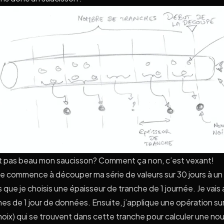
est pas beau mon saucisson? Comment ça non, c’est vexant!
je commence à découper ma série de valeurs sur 30 jours à un 
 que je choisis une épaisseur de tranche de 1 journée. Je vais 
hes de 1 jour de données. Ensuite, j’applique une opération su
noix) qui se trouvent dans cette tranche pour calculer une no