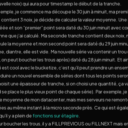
uvelle noix) qui aura pour timestamp le début de la tranche.
xemple, je commence ma découpe le 30 juin à minuit, ma premi
 contient 3 noix, je décide de calculer la valeur moyenne. Une
éée et son “premier” point sera daté du 30 juin minuit avec co
ne que j’ai calculé. Ma seconde tranche contient deux noix,
cule la moyenne et mon second point sera daté du 29 juin minu
e, diantre, elle est vide. Ma nouvelle série va contenir un trou
 on peut boucher les trous après) daté du 28 juin minuit. Et ain
 est cool avec le bucketize, c’est qu’il peut prendre un ense
duire un nouvel ensemble de séries dont tous les points seront
hoisit une épaisseur de tranche, si on choisi une quantité, ça
se place le plus vieux point de chaque série). Par exemple, je 
e moyenne de mon datacenter, mais mes serveurs ne remonte
es au même instant à la micro seconde près. Ce qui est égal
qu’il y a plein de
fonctions sur étagère
.
ur boucher les trous, il y a FILLPREVIOUS ou FILLNEXT mais e