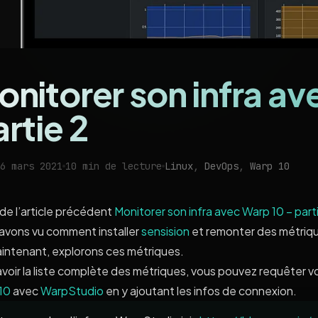
onitorer son infra av
rtie 2
6 mars 2021
10 min de lecture
Linux
,
DevOps
,
Warp 10
de l’article précédent
Monitorer son infra avec Warp 10 – parti
avons vu comment installer
sensision
et remonter des métriq
aintenant, explorons ces métriques.
avoir la liste complète des métriques, vous pouvez requêter v
10
avec
WarpStudio
en y ajoutant les infos de connexion.