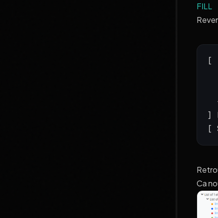
FILL
Reveno
[
  
] 
[ 
Retro
Ca no