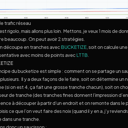
e trafic réseau
est rigolo, mais allons plus loin. Mettons, je veux 1 mois de do
ire beaucoup. On peut avoir 2 stratégies.
on découpe en tranches avec
BUCKETIZE
, soit on calcule un
sentative avec moins de points avec
LTTB
.
ETIZE
incipe du bucketize est simple : comment on se partage un sa
 plusieurs. Il y a deux façons de le faire, soit on détermine un
e (si on est 4, ça fait une grosse tranche chacun), soit on cho
eur de tranche (des tranches fines donnent l’impression d’en 
nce à découper à partir d’un endroit et on remonte dans le p
isis ce que l’on veut faire des noix (quand il y en a, j’y reviendr
e dans une tranche.
ns donc un saucisson :