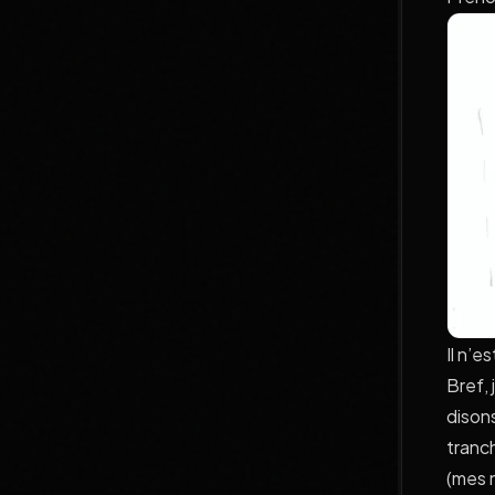
Il n’
Bref, 
disons
tranc
(mes 