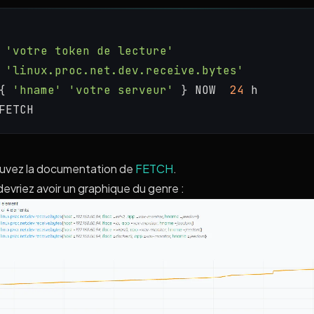
'votre token de lecture'
'linux.proc.net.dev.receive.bytes'
{ 
'hname'
'votre serveur'
 } NOW  
24
 h
FETCH
uvez la documentation de
FETCH
.
evriez avoir un graphique du genre :