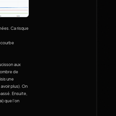
nnées. Ca risque
e courbe
ucisson aux
 nombre de
isis une
avoir plus). On
assé. Ensuite,
ai) que l’on