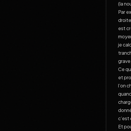
(la no
Par e
droite
est cr
moyen
je cal
tranch
grave,
Ce qui
et pro
l’on c
quand 
charg
donné
c’est 
Et po