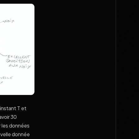
instant T et
avoir 30
r les données
uvelle donnée