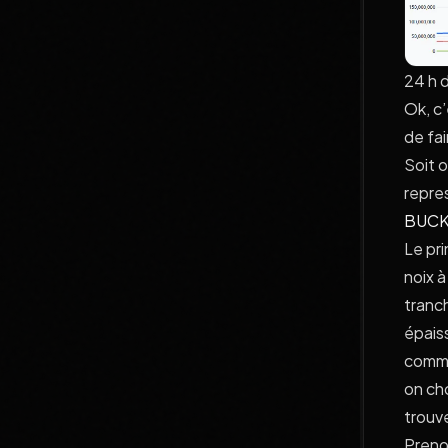
24 h d
Ok, c’
de fa
Soit 
repre
BUCK
Le pr
noix à
tranch
épaiss
comme
on cho
trouv
Preno