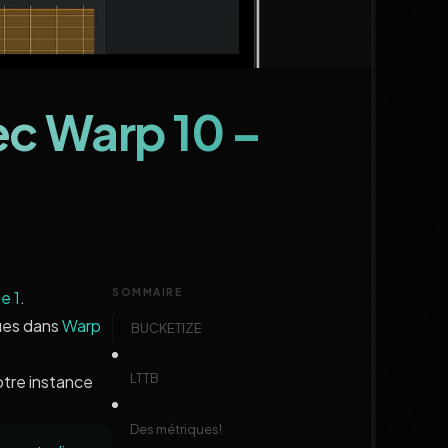
ec Warp 10 –
SOMMAIRE
e 1
.
ues dans
Warp
BUCKETIZE
LTTB
otre instance
Des métriques!