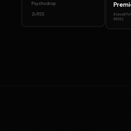
Psychodrop
Premi
RSS
#Java
#Tu
#OSGi