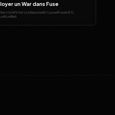
loyer un War dans Fuse
#Servlet
#Tutorial
#Apache
#Eclipse
#Fuse
#JSTL
iceMix
#Web