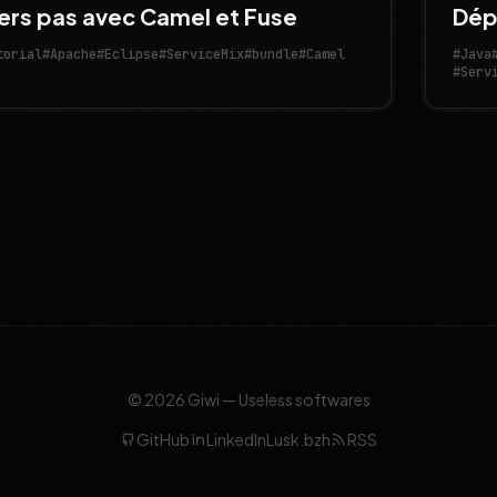
ers pas avec Camel et Fuse
Dép
torial
#Apache
#Eclipse
#ServiceMix
#bundle
#Camel
#Java
#Serv
© 2026 Giwi — Useless softwares
GitHub
LinkedIn
Lusk.bzh
RSS