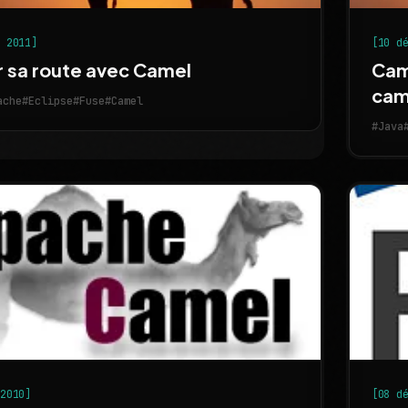
. 2011]
[10 d
r sa route avec Camel
Cam
cam
ache
#Eclipse
#Fuse
#Camel
#Java
 2010]
[08 d