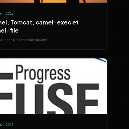
éc. 2010]
el, Tomcat, camel-exec et
el-file
#Apache
#Eclipse
#Web
#Camel
éc. 2010]