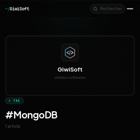
Aller au contenu principal
~/
GiwiSoft
GiwiSoft
Useless softwares
> TAG
#MongoDB
1 article