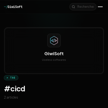
Aller au contenu principal
~/
GiwiSoft
GiwiSoft
Useless softwares
> TAG
#cicd
2 articles