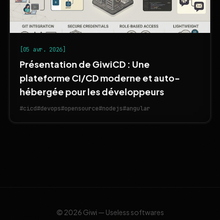
[05 avr. 2026]
Présentation de GiwiCD : Une
plateforme CI/CD moderne et auto-
hébergée pour les développeurs
#cicd
#devops
#opensource
#nodejs
#angular
© 2026 Giwi — Useless softwares