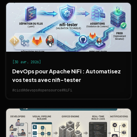
[30 avr. 2026]
DevOps pour Apache NiFi : Automatisez
vos tests avec nifi-tester
#cicd
#devops
#opensource
#NiFi