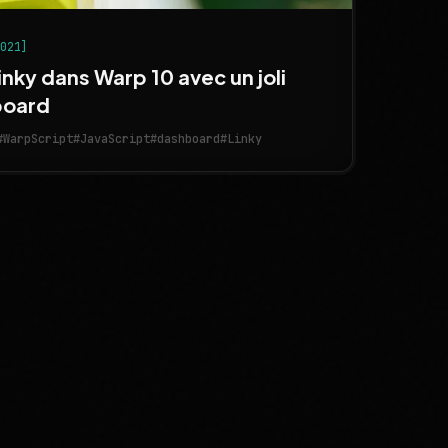
2021]
nky dans Warp 10 avec un joli
board
#WarpScript
#JavaScript
#dashboard
#Linky