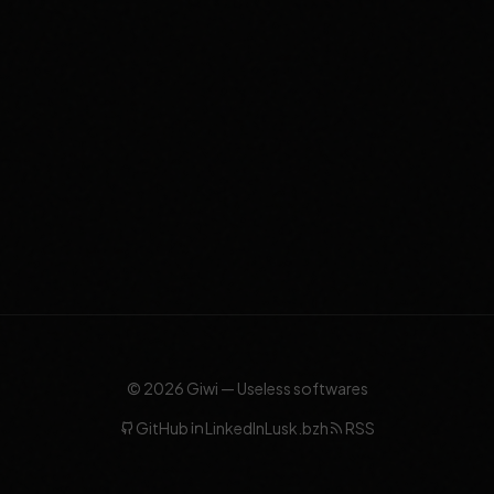
© 2026 Giwi — Useless softwares
GitHub
LinkedIn
Lusk.bzh
RSS