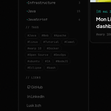
Infrastructure
3
Java
15
[05 mai 
Mon Li
JavaScript
6
dash
// TAGS
Linux
13
#warp 10
#Java
#Web
#Apache
MongoDB
1
#linux
#Tutorial
#Camel
Monitoring
1
#warp 10
#Docker
OSGI
3
#Open Source
#DevOps
#ubuntu
OpenSource
#IA
#NodeJS
1
#Eclipse
#bash
Réalisations
8
// LIENS
Ubuntu
3
Warp 10
GitHub
7
Web
6
LinkedIn
Lusk.bzh