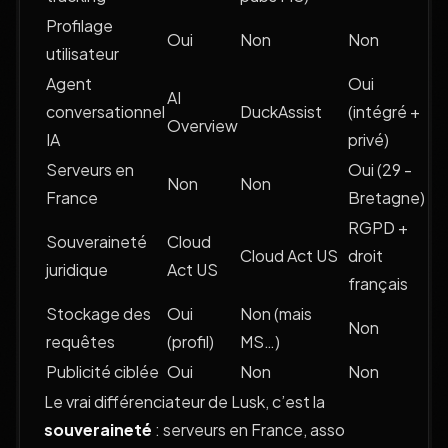
Profilage
Oui
Non
Non
utilisateur
Agent
Oui
AI
conversationnel
DuckAssist
(intégré +
Overview
IA
privé)
Serveurs en
Oui (29 -
Non
Non
France
Bretagne)
RGPD +
Souveraineté
Cloud
Cloud Act US
droit
juridique
Act US
français
Stockage des
Oui
Non (mais
Non
requêtes
(profil)
MS…)
Publicité ciblée
Oui
Non
Non
Le vrai différenciateur de Lusk, c’est la
souveraineté
: serveurs en France, asso