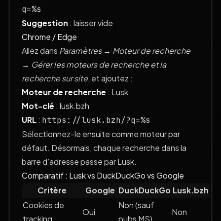
q=%s
Suggestion
: laisser vide
Chrome / Edge
Allez dans
Paramètres → Moteur de recherche
→ Gérer les moteurs de recherche et la
recherche sur site
, et ajoutez :
Moteur de recherche
: Lusk
Mot-clé
: lusk.bzh
URL
:
https://lusk.bzh/?q=%s
Sélectionnez-le ensuite comme moteur par
défaut. Désormais, chaque recherche dans la
barre d’adresse passe par Lusk.
Comparatif : Lusk vs DuckDuckGo vs Google
Critère
Google
DuckDuckGo
Lusk.bzh
Cookies de
Non (sauf
Oui
Non
tracking
pubs MS)