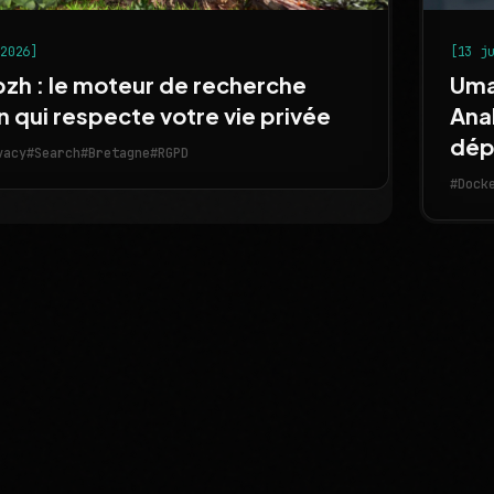
 2026]
[13 j
bzh : le moteur de recherche
Uma
 qui respecte votre vie privée
Ana
dép
vacy
#Search
#Bretagne
#RGPD
#Dock