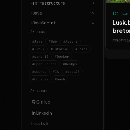
Infrastructure
3
Java
15
[14 juin
Lusk.
JavaScript
6
breton
// TAGS
Linux
13
#Web
#Pri
#Java
#Web
#Apache
MongoDB
1
#linux
#Tutorial
#Camel
Monitoring
1
#warp 10
#Docker
OSGI
3
#Open Source
#DevOps
#ubuntu
OpenSource
#IA
#NodeJS
1
#Eclipse
#bash
Réalisations
8
// LIENS
Ubuntu
3
Warp 10
GitHub
7
Web
6
LinkedIn
Lusk.bzh