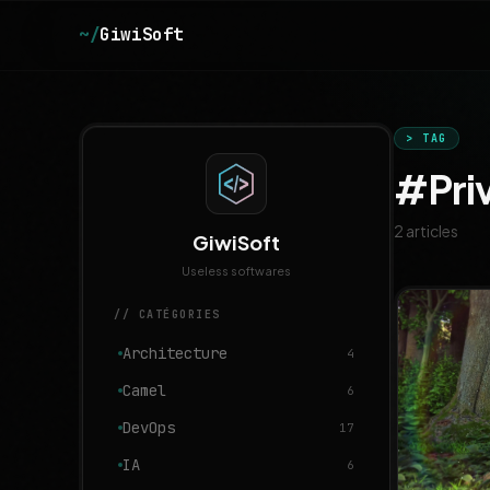
Aller au contenu principal
~/
GiwiSoft
> TAG
#Pri
2 articles
GiwiSoft
Useless softwares
// CATÉGORIES
Architecture
4
Camel
6
DevOps
17
IA
6