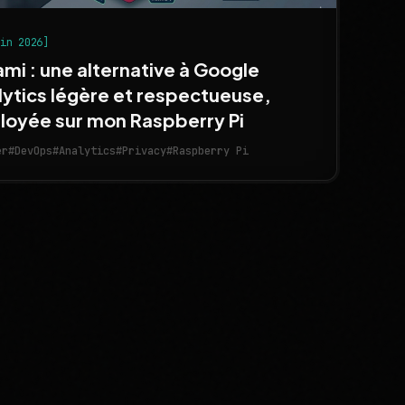
uin 2026]
mi : une alternative à Google
lytics légère et respectueuse,
loyée sur mon Raspberry Pi
er
#DevOps
#Analytics
#Privacy
#Raspberry Pi