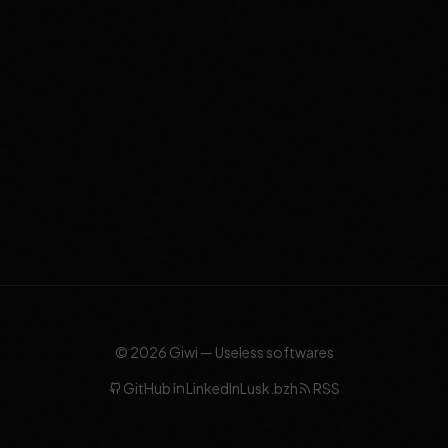
© 2026 Giwi — Useless softwares
GitHub
LinkedIn
Lusk.bzh
RSS