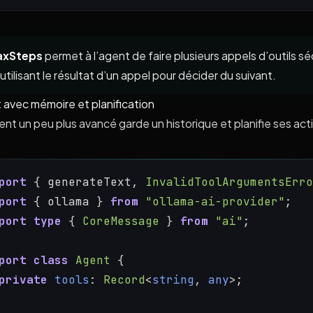
xSteps
permet à l’agent de faire plusieurs appels d’outils sé
utilisant le résultat d’un appel pour décider du suivant.
 avec mémoire et planification
nt un peu plus avancé garde un historique et planifie ses acti
port
 { generateText, 
InvalidToolArgumentsErro
port
 { ollama } 
from
"ollama-ai-provider"
;
port
type
 { 
CoreMessage
 } 
from
"ai"
;
port
class
Agent
 {
private
tools
: 
Record
<
string
, 
any
>;