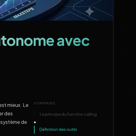
autonome avec
SOMMAIRE
est mieux. Le
er des
Le principe du function calling
, système de
Définition des outils