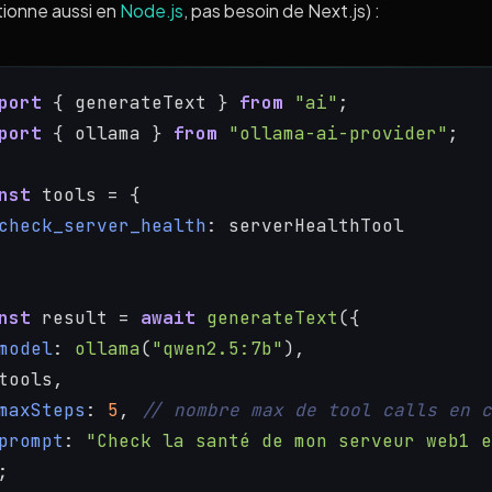
tionne aussi en
Node.js
, pas besoin de Next.js) :
port
 { generateText } 
from
"ai"
;
port
 { ollama } 
from
"ollama-ai-provider"
;
nst
 tools = {
check_server_health
: serverHealthTool
nst
 result = 
await
generateText
({
model
: 
ollama
(
"qwen2.5:7b"
),
tools,
maxSteps
: 
5
, 
// nombre max de tool calls en c
prompt
: 
"Check la santé de mon serveur web1 e
;