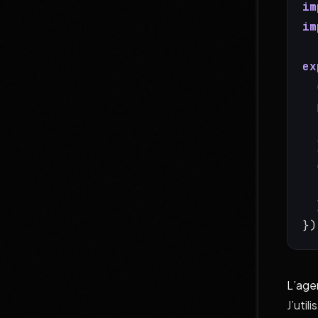
im
im
ex
  
  
})
L’age
J’utili