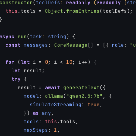
constructor
(
toolDefs
: 
readonly
 (
readonly
 [
str
this
.
tools
 = 
Object
.
fromEntries
(toolDefs);
}
async
run
(
task
: 
string
) {
const
messages
: 
CoreMessage
[] = [{ 
role
: 
"u
for
 (
let
 i = 
0
; i < 
10
; i++) {
let
 result;
try
 {
      result = 
await
generateText
({
model
: 
ollama
(
"qwen2.5:7b"
, {
simulateStreaming
: 
true
,
        }) 
as
any
,
tools
: 
this
.
tools
,
maxSteps
: 
1
,