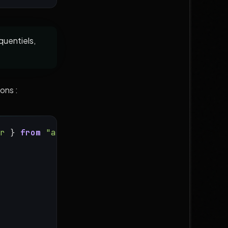
quentiels,
ons :
r
 } 
from
"ai"
;