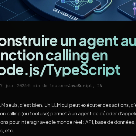
onstruire un agent 
nction calling en
ode.js/TypeScript
7 juin 2026
5 min de lecture
JavaScript
,
IA
M seuls, c’est bien. Un LLM qui peut exécuter des actions, c’
on calling (ou tool use) permet à un agent de décider d’appel
ions pour interagir avec le monde réel : API, base de données
rs, etc.