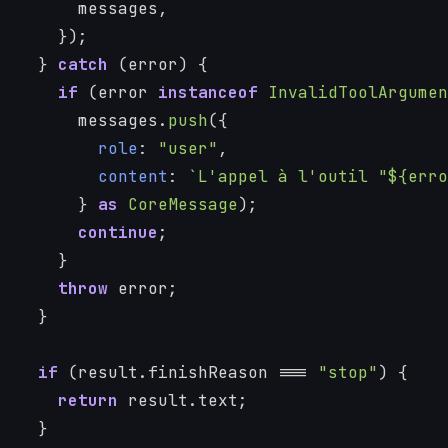
        messages,
      });
    } 
catch
 (error) {
if
 (error 
instanceof
InvalidToolArgumen
        messages.
push
({
role
: 
"user"
,
content
: 
`L'appel à l'outil "
${erro
        } 
as
CoreMessage
);
continue
;
      }
throw
 error;
    }
if
 (result.
finishReason
 === 
"stop"
) {
return
 result.
text
;
    }