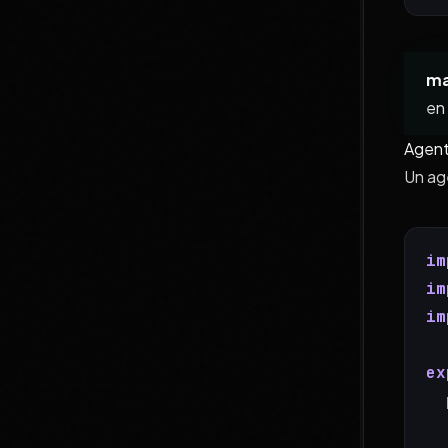
ma
en 
Agent
Un age
im
im
im
ex