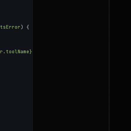
tsError
) {
r.toolName}
" a échoué: les arguments 
${error