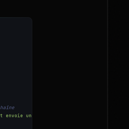
haîne
t envoie une alerte Slack si CPU > 80"
,