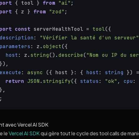
port
 { tool } 
from
"ai"
;
port
 { z } 
from
"zod"
;
port
const
 serverHealthTool = 
tool
({
description
: 
"Vérifier la santé d'un serveur"
parameters
: z.
object
({
host
: z.
string
().
describe
(
"Nom ou IP du ser
}),
execute
: 
async
 ({ host }: { 
host
: 
string
 }) =
return
JSON
.
stringify
({ 
status
: 
"ok"
, 
cpu
: 
},
;
nt avec Vercel AI SDK
se le
Vercel AI SDK
qui gère tout le cycle des tool calls de man