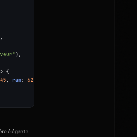
,
veur"
),
> {
45
, 
ram
: 
62
 });
ière élégante