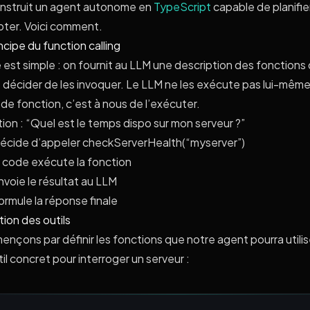
construit un agent autonome en
TypeScript
capable de planifie
pter. Voici comment.
ncipe du function calling
 est simple : on fournit au LLM une description des fonctions 
t décider de les invoquer. Le LLM ne les exécute pas lui-même,
de fonction, c’est à nous de l’exécuter.
ion : “Quel est le temps dispo sur mon serveur ?”
écide d’appeler checkServerHealth(“myserver”)
 code exécute la fonction
nvoie le résultat au LLM
ormule la réponse finale
tion des outils
çons par définir les fonctions que notre agent pourra utilise
il concret pour interroger un serveur :