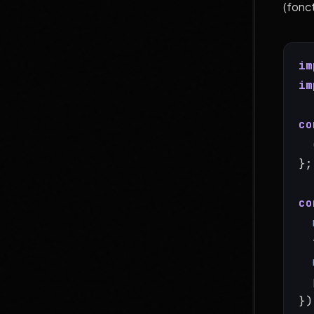
(fonc
im
im
co
};
co
  
})