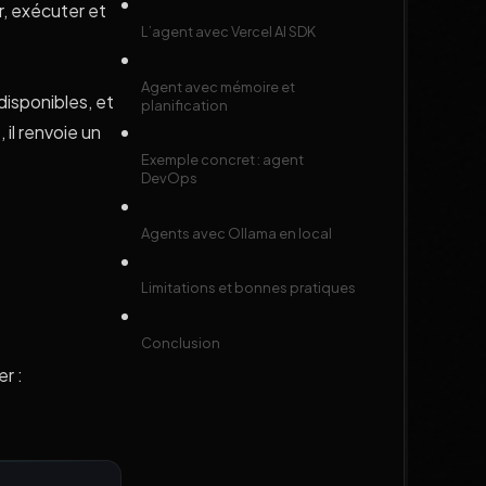
r, exécuter et
L’agent avec Vercel AI SDK
Agent avec mémoire et
disponibles, et
planification
 il renvoie un
Exemple concret : agent
DevOps
Agents avec Ollama en local
Limitations et bonnes pratiques
Conclusion
r :