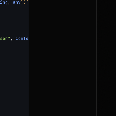
ing
, 
any
])[]
) {
ser"
, 
content
: task }];