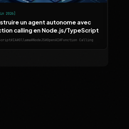
uin 2026]
struire un agent autonome avec
ction calling en Node.js/TypeScript
Script
#IA
#Ollama
#NodeJS
#OpenAI
#Function Calling