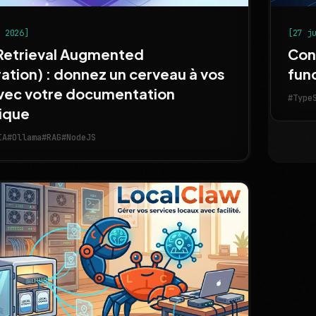
. 2026]
[27 j
Retrieval Augmented
Con
ation) : donnez un cerveau à vos
fun
vec votre documentation
#Type
ique
IA
#Ollama
#RAG
#NodeJS