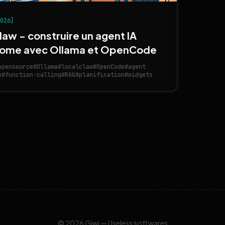
2026]
law - construire un agent IA
ome avec Ollama et OpenCode
opensource
#Ollama
#localclaw
#OpenCode
#agent
e
#function-calling
#RAG
#planification
#widgets
© 2026 Giwi — Useless softwares