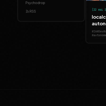
Psychodrop
[22 mai 
RSS
localc
auton
#IA
#Dev
#
#autonom