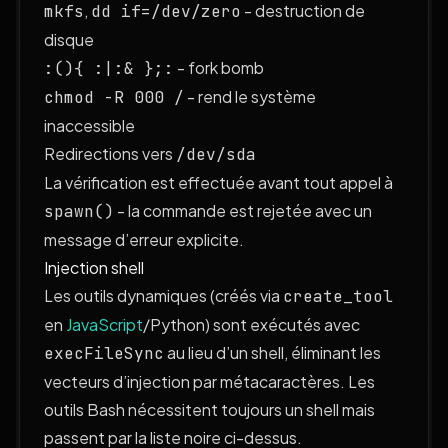
,
- destruction de
mkfs
dd if=/dev/zero
disque
- fork bomb
:(){ :|:& };:
- rend le système
chmod -R 000 /
inaccessible
Redirections vers
/dev/sda
La vérification est effectuée avant tout appel à
- la commande est rejetée avec un
spawn()
message d’erreur explicite.
Injection shell
Les outils dynamiques (créés via
create_tool
en
JavaScript
/Python) sont exécutés avec
au lieu d’un shell, éliminant les
execFileSync
vecteurs d’injection par métacaractères. Les
outils Bash nécessitent toujours un shell mais
passent par la liste noire ci-dessus.