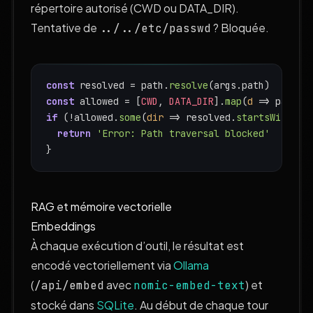
répertoire autorisé (CWD ou DATA_DIR).
Tentative de
? Bloquée.
../../etc/passwd
const
 resolved = path.
resolve
(args.
path
)
const
 allowed = [
CWD
, 
DATA_DIR
].
map
(
d
 =>
 path.
r
if
 (!allowed.
some
(
dir
 =>
 resolved.
startsWith
(di
return
'Error: Path traversal blocked'
}
RAG et mémoire vectorielle
Embeddings
À chaque exécution d’outil, le résultat est
encodé vectoriellement via
Ollama
(
avec
) et
/api/embed
nomic-embed-text
stocké dans
SQLite
. Au début de chaque tour