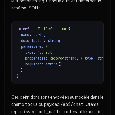
le function calling. Chaque outil est défini par un
schéma JSON :
interface
ToolDefinition
 {
name
: 
string
description
: 
string
parameters
: {
type
: 
'object'
properties
: 
Record
<
string
, { 
type
: 
string
; 
required
: 
string
[]
  }
}
Ces définitions sont envoyées au modèle dans le
champ
du payload
. Ollama
tools
/api/chat
répond avec
contenant le nom de
tool_calls