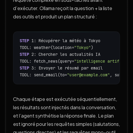
d’exécuter. Ollama reçoit la question + la liste
des outils et produit un plan structuré :
STEP
 1: Récupérer la météo à Tokyo
TOOL: weather(
location
=
"Tokyo"
)
STEP
 2: Chercher les actualités IA
TOOL: fetch_news(
query
=
"intelligence artificiel
STEP
 3: Envoyer le résumé par email
TOOL: send_email(
to
=
"user@example.com"
, 
subject
Chaque étape est exécutée séquentiellement,
les résultats sont injectés dans la conversation,
et l’agent synthétise la réponse finale. Le plan
est ignoré pour les requêtes simples (salutations,
questions directes) et les requêtes mono-outil