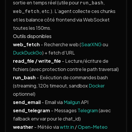
sortie en temps réel (utile pour
,
run_bash
, etc.). L’agent collecte ces chunks
web_fetch
et les balance côté frontend via WebSocket
toutes les 150ms.
Outils disponibles
web_fetch
- Recherche web (
SearXNG
ou
DuckDuckGo
) + fetch d’URL
read_file / write_file
- Lecture/écriture de
fichiers (avec protection contre le path traversal)
run_bash
- Exécution de commandes bash
(streaming, 120s timeout, sandbox
Docker
optionnel)
send_email
- Email via
Mailgun
API
send_telegram
- Messages
Telegram
(avec
fallback env var pour le chat_id)
weather
- Météo via
wttr.in
/
Open-Meteo