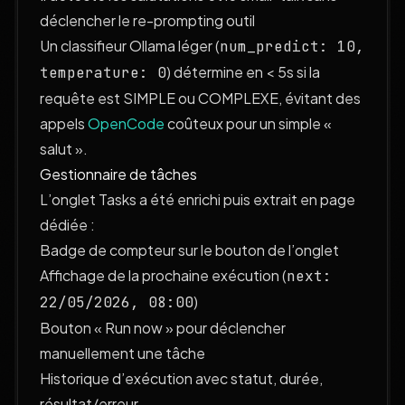
déclencher le re-prompting outil
Un classifieur Ollama léger (
num_predict: 10,
) détermine en < 5s si la
temperature: 0
requête est SIMPLE ou COMPLEXE, évitant des
appels
OpenCode
coûteux pour un simple «
salut ».
Gestionnaire de tâches
L’onglet Tasks a été enrichi puis extrait en page
dédiée :
Badge de compteur sur le bouton de l’onglet
Affichage de la prochaine exécution (
next:
)
22/05/2026, 08:00
Bouton « Run now » pour déclencher
manuellement une tâche
Historique d’exécution avec statut, durée,
résultat/erreur