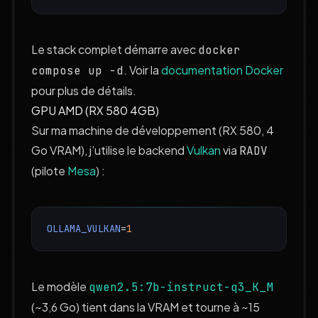
Le stack complet démarre avec
docker
. Voir la
documentation Docker
compose up -d
pour plus de détails.
GPU AMD (RX 580 4GB)
Sur ma machine de développement (RX 580, 4
Go VRAM), j’utilise le backend
Vulkan
via
RADV
(pilote
Mesa
) :
OLLAMA_VULKAN
=
1
Le modèle
qwen2.5:7b-instruct-q3_K_M
(~3,6 Go) tient dans la VRAM et tourne à ~15