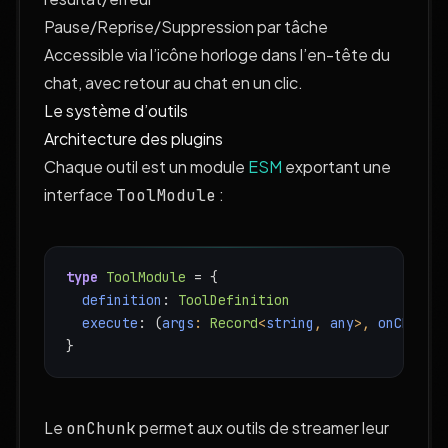
Pause/Reprise/Suppression par tâche
Accessible via l’icône horloge dans l’en-tête du
chat, avec retour au chat en un clic.
Le système d’outils
Architecture des plugins
Chaque outil est un module
ESM
exportant une
interface
:
ToolModule
type
ToolModule
 = {
definition
: 
ToolDefinition
execute
: 
(
args
: 
Record
<
string
, 
any
>, 
onChunk
?
}
Le
permet aux outils de streamer leur
onChunk