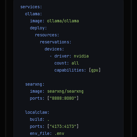
services:
ollama:
image:
ollama/ollama
deploy:
resources:
reservations:
devices:
-
driver:
nvidia
count:
all
capabilities:
 [
gpu
]
searxng:
image:
searxng/searxng
ports:
 [
"8888:8080"
]
localclaw:
build:
.
ports:
 [
"4173:4173"
]
env_file:
.env