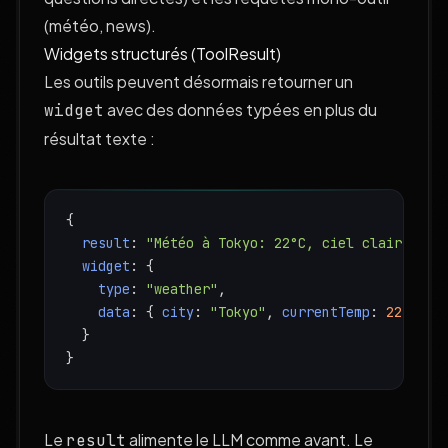
(météo, news).
Widgets structurés (ToolResult)
Les outils peuvent désormais retourner un
avec des données typées en plus du
widget
résultat texte :
{
result
: 
"Météo à Tokyo: 22°C, ciel clair. Ven
widget
: {
type
: 
"weather"
,
data
: { 
city
: 
"Tokyo"
, 
currentTemp
: 
22
, 
con
  }
}
Le
alimente le LLM comme avant. Le
result