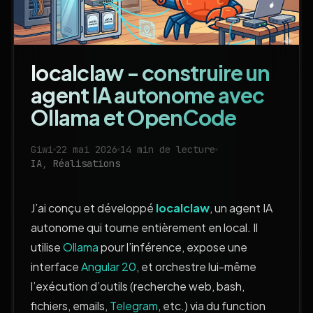
localclaw - construire un
agent IA autonome avec
Ollama et OpenCode
Giwi
22 mai 2026
14 min de lecture
IA
,
Réalisations
J’ai conçu et développé
localclaw
, un agent IA
autonome qui tourne entièrement en local. Il
utilise
Ollama
pour l’inférence, expose une
interface
Angular 20
, et orchestre lui-même
l’exécution d’outils (recherche web, bash,
fichiers, emails,
Telegram
, etc.) via du function