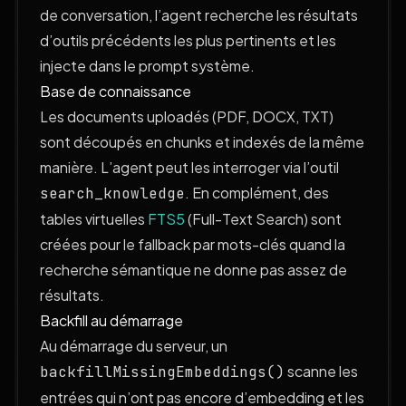
de conversation, l’agent recherche les résultats
d’outils précédents les plus pertinents et les
injecte dans le prompt système.
Base de connaissance
Les documents uploadés (PDF, DOCX, TXT)
sont découpés en chunks et indexés de la même
manière. L’agent peut les interroger via l’outil
. En complément, des
search_knowledge
tables virtuelles
FTS5
(Full-Text Search) sont
créées pour le fallback par mots-clés quand la
recherche sémantique ne donne pas assez de
résultats.
Backfill au démarrage
Au démarrage du serveur, un
scanne les
backfillMissingEmbeddings()
entrées qui n’ont pas encore d’embedding et les