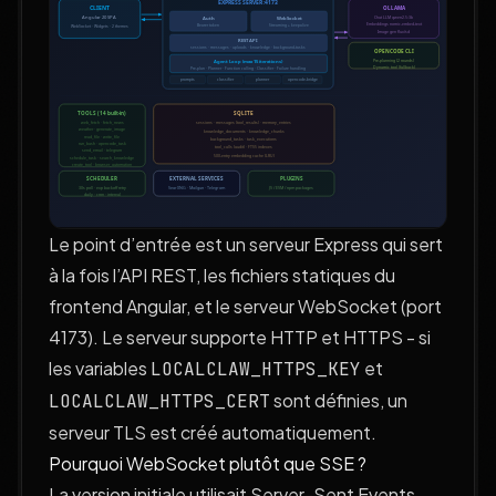
Le point d’entrée est un serveur Express qui sert
à la fois l’API REST, les fichiers statiques du
frontend Angular, et le serveur WebSocket (port
4173). Le serveur supporte HTTP et HTTPS - si
les variables
et
LOCALCLAW_HTTPS_KEY
sont définies, un
LOCALCLAW_HTTPS_CERT
serveur TLS est créé automatiquement.
Pourquoi WebSocket plutôt que SSE ?
La version initiale utilisait Server-Sent Events