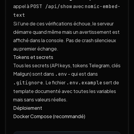
appel à
avec
POST /api/show
nomic-embed-
text
Si l’une de ces vérifications échoue, le serveur
démarre quand même mais un avertissement est
affiché dans la console. Pas de crash silencieux
au premier échange.
Tokens et secrets
Tous les secrets (API keys, tokens Telegram, clés
Mailgun) sont dans
- qui est dans
.env
. Le fichier
sert de
.gitignore
.env.example
template documenté avec toutes les variables
mais sans valeurs réelles.
Déploiement
Docker Compose (recommandé)