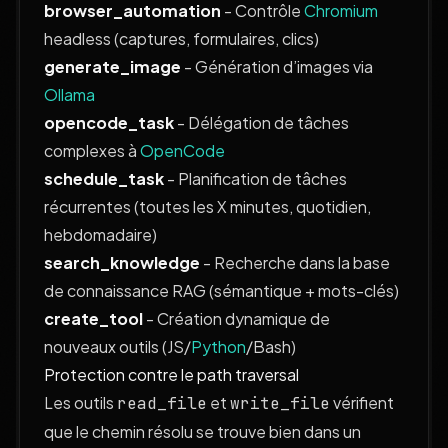
browser_automation
- Contrôle
Chromium
headless (captures, formulaires, clics)
generate_image
- Génération d’images via
Ollama
opencode_task
- Délégation de tâches
complexes à
OpenCode
schedule_task
- Planification de tâches
récurrentes (toutes les X minutes, quotidien,
hebdomadaire)
search_knowledge
- Recherche dans la base
de connaissance RAG (sémantique + mots-clés)
create_tool
- Création dynamique de
nouveaux outils (JS/
Python
/Bash)
Protection contre le path traversal
Les outils
et
vérifient
read_file
write_file
que le chemin résolu se trouve bien dans un