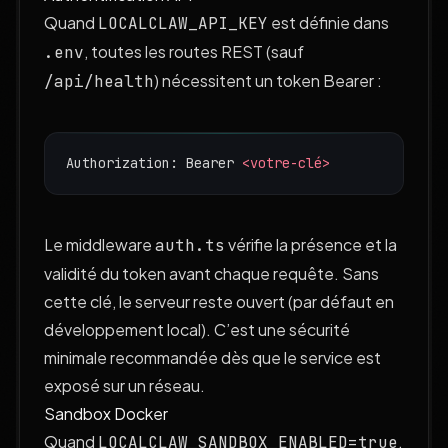
Quand
est définie dans
LOCALCLAW_API_KEY
, toutes les routes REST (sauf
.env
) nécessitent un token Bearer :
/api/health
Authorization: Bearer 
<
votre-clé
>
Le middleware
vérifie la présence et la
auth.ts
validité du token avant chaque requête. Sans
cette clé, le serveur reste ouvert (par défaut en
développement local). C’est une sécurité
minimale recommandée dès que le service est
exposé sur un réseau.
Sandbox Docker
Quand
,
LOCALCLAW_SANDBOX_ENABLED=true