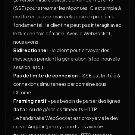
(SSE) pour streamer les réponses. C’est simple à
mettre en œuvre, mais cela pose un problème
fondamental : le client ne peut pas interagir avec
le flux une fois démarré. Avec le WebSocket,
nous avons :
Bidirectionnel
- le client peut envoyer des
messages pendant la génération (stop, nouvelle
session, etc.)
Pas de limite de connexion
- SSE est limité à 6
connexions simultanées par domaine sous
Chrome
Framing natif
- pas besoin de parser des lignes
ou de gérer les timeouts HTTP
data:
Le handshake WebSocket est proxyé via le dev
server Angular (
avec
proxy.conf.js
ws: