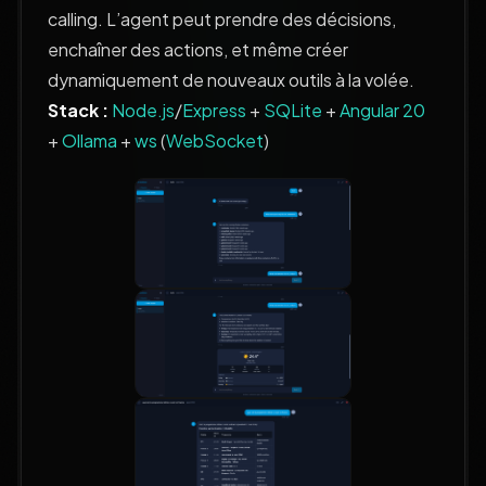
calling. L’agent peut prendre des décisions,
enchaîner des actions, et même créer
dynamiquement de nouveaux outils à la volée.
Stack :
Node.js
/
Express
+
SQLite
+
Angular 20
+
Ollama
+
ws
(
WebSocket
)