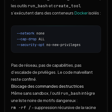
les outils
et
run_bash
create_tool
s’exécutent dans des conteneurs
Docker
isolés :
--network
none
--cap-drop
ALL
--security-opt
 no-new-privileges
Pas de réseau, pas de capabilities, pas
d’escalade de privilèges. Le code malveillant
reste confiné.
Blocage des commandes destructrices
Même sans sandbox, l’outil
intègre
run_bash
une liste noire de motifs dangereux :
- suppression récursive de la racine
rm -rf /