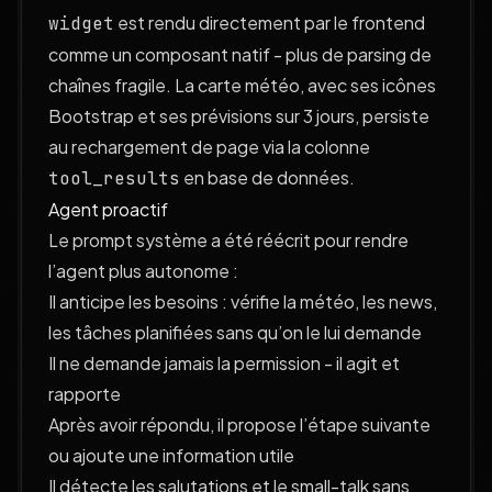
est rendu directement par le frontend
widget
comme un composant natif - plus de parsing de
chaînes fragile. La carte météo, avec ses icônes
Bootstrap et ses prévisions sur 3 jours, persiste
au rechargement de page via la colonne
en base de données.
tool_results
Agent proactif
Le prompt système a été réécrit pour rendre
l’agent plus autonome :
Il anticipe les besoins : vérifie la météo, les news,
les tâches planifiées sans qu’on le lui demande
Il ne demande jamais la permission - il agit et
rapporte
Après avoir répondu, il propose l’étape suivante
ou ajoute une information utile
Il détecte les salutations et le small-talk sans