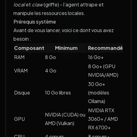
local
et
claw
(griffe) - l’agent attrape et
manipule les ressources locales.
Prérequis système
Avant de vous lancer, voici ce dont vous avez
besoin :
Composant
Minimum
Recommandé
RAM
8 Go
16 Go+
8 Go+ (GPU
VRAM
4 Go
NVIDIA/AMD)
30 Go+
Disque
10 Go libres
(modèles
Ollama)
NVIDIA RTX
NVIDIA (CUDA) ou
GPU
3060+ / AMD
AMD (Vulkan)
RX 6700+
CPU
4 cœurs
8 cœurs+