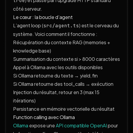
) et passe par l’upgrade HTTP standard
true
côté serveur.
Le cœur : la boucle d’agent
L’agent loop (
) est le cerveau du
src/agent.ts
système. Voici comment il fonctionne :
Récupération du contexte RAG (memories +
knowledge base)
Summarisation du contexte si > 8000 caractères
Appel à Ollama avec les outils disponibles
Si Ollama retourne du texte → yield, fin
Si Ollama retourne des tool_calls → exécution
Injection du résultat, retour en 3 (max 15
itérations)
Persistance en mémoire vectorielle du résultat
Function calling avec Ollama
Ollama
expose une
API compatible OpenAI
pour