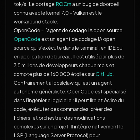
tok/s. Le portage
ROCm
a un bug de doorbell
connu avec le kernel 7.0 - Vulkan est le
workaround stable.
OpenCode - l’agent de codage IA open source
OpenCode
est un agent de codage IA open
source qui s’exécute dans le terminal, en IDE ou
en application de bureau. Il est utilisé par plus de
7,5 millions de développeurs chaque mois et
compte plus de 160 000 étoiles sur
GitHub
.
Contrairement à localclaw qui est un agent
autonome généraliste, OpenCode est spécialisé
dans l’ingénierie logicielle : il peut lire et écrire du
code, exécuter des commandes, créer des
fichiers, et orchestrer des modifications
complexes sur un projet. Il intègre nativement le
LSP (Language Server Protocol) pour