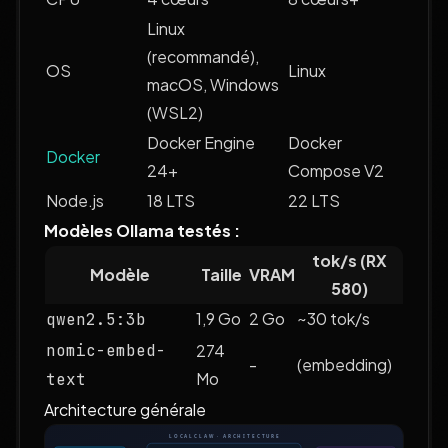
Linux
(recommandé),
OS
Linux
macOS, Windows
(WSL2)
Docker Engine
Docker
Docker
24+
Compose V2
Node.js
18 LTS
22 LTS
Modèles Ollama testés :
tok/s (RX
Modèle
Taille
VRAM
580)
1,9 Go
2 Go
~30 tok/s
qwen2.5:3b
nomic-embed-
274
-
(embedding)
Mo
text
Architecture générale