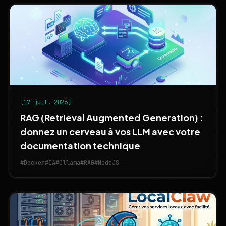
[17 juil. 2026]
RAG (Retrieval Augmented Generation) :
donnez un cerveau à vos LLM avec votre
documentation technique
#Docker
#IA
#Ollama
#RAG
#NodeJS