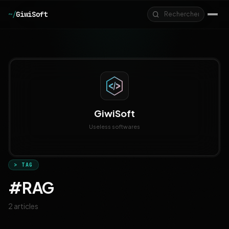
Aller au contenu principal
~/
GiwiSoft
GiwiSoft
Useless softwares
> TAG
#RAG
2 articles