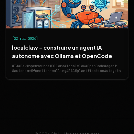
[22 mai 2026]
localclaw - construire un agent IA
autonome avec Ollama et OpenCode
#IA
#Dev
#opensource
#Ollama
#localclaw
#OpenCode
#agent
#autonome
#function-calling
#RAG
#planification
#widgets