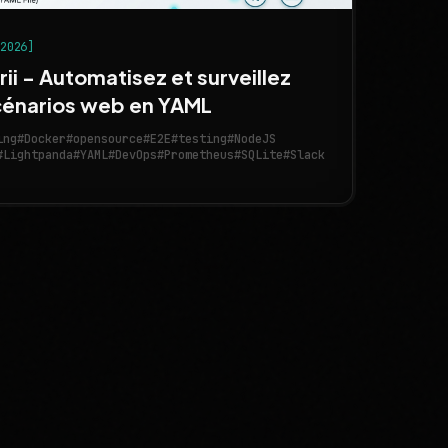
 2026]
ii - Automatisez et surveillez
cénarios web en YAML
ing
#Docker
#opensource
#E2E
#testing
#NodeJS
#Lightpanda
#YAML
#DevOps
#Prometheus
#SQLite
#Slack