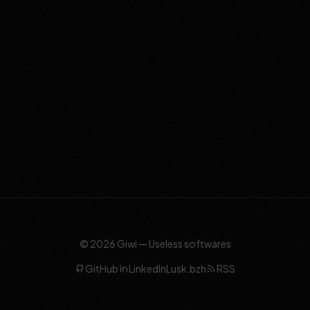
© 2026 Giwi — Useless softwares
GitHub
LinkedIn
Lusk.bzh
RSS