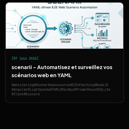
[07 juin 2026]
scenarii - Automatisez et surveillez vos
scénarios web en YAML
#monitoring
#Docker
#opensource
#E2E
#testing
#NodeJS
#Angular
#Lightpanda
#YAML
#DevOps
#Prometheus
#SQLite
#Slack
#Discord